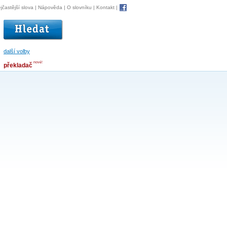
jčastější slova
|
Nápověda
|
O slovníku
|
Kontakt
|
další volby
nové!
překladač