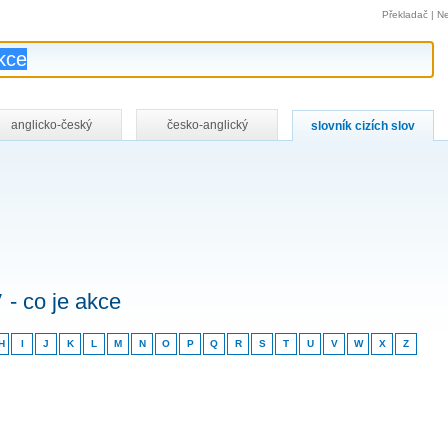
Překladač
|
Ne
anglicko-český
česko-anglický
slovník cizích slov
v
- co je akce
H
I
J
K
L
M
N
O
P
Q
R
S
T
U
V
W
X
Z