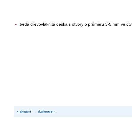
tvrdá dřevovláknitá deska s otvory o průměru 3-5 mm ve čtve
« aktuální
akulturace »