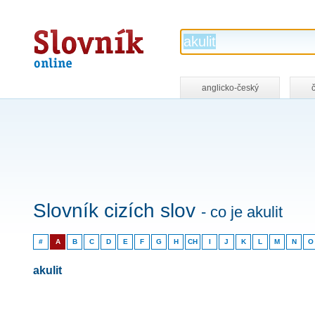
Slovník
online
anglicko-český
Slovník cizích slov
- co je akulit
#
A
B
C
D
E
F
G
H
CH
I
J
K
L
M
N
O
akulit