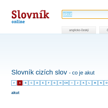
Slovník
online
anglicko-český
Slovník cizích slov
- co je akut
#
A
B
C
D
E
F
G
H
CH
I
J
K
L
M
N
O
akut