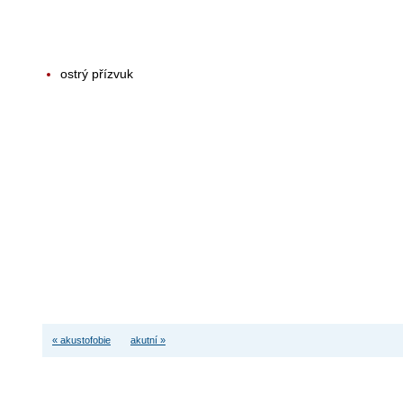
ostrý přízvuk
« akustofobie
akutní »