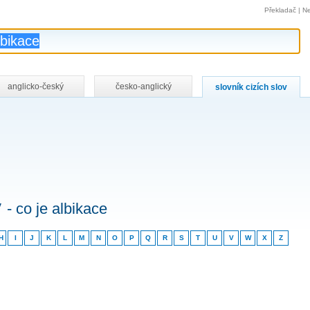
Překladač
|
Ne
anglicko-český
česko-anglický
slovník cizích slov
v
- co je albikace
H
I
J
K
L
M
N
O
P
Q
R
S
T
U
V
W
X
Z