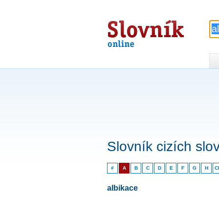
Slovník
online
Slovník cizích slo
#
A
B
C
D
E
F
G
H
C
albikace