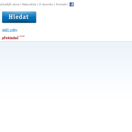
jčastější slova
|
Nápověda
|
O slovníku
|
Kontakt
|
další volby
nové!
překladač