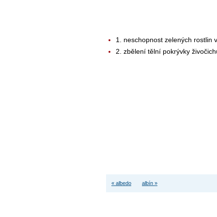
1. neschopnost zelených rostlin vy
2. zbělení tělní pokrývky živočic
« albedo
albín »