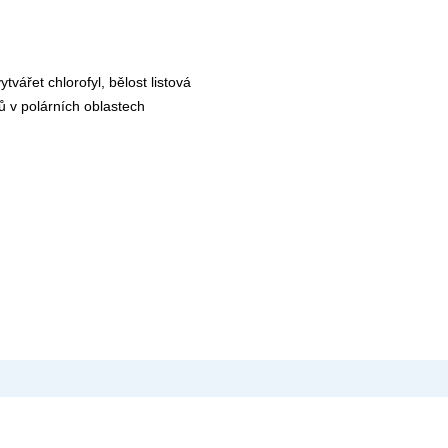
tvářet chlorofyl, bělost listová
hů v polárních oblastech