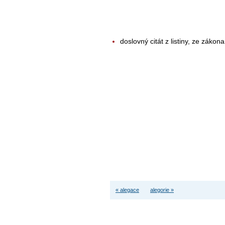
doslovný citát z listiny, ze zákona
« alegace
alegorie »