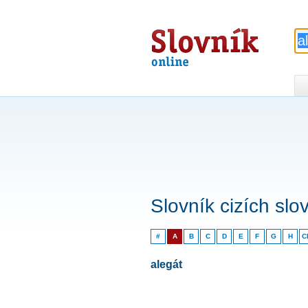
Slovník
online
Slovník cizích slo
#
A
B
C
D
E
F
G
H
C
alegát