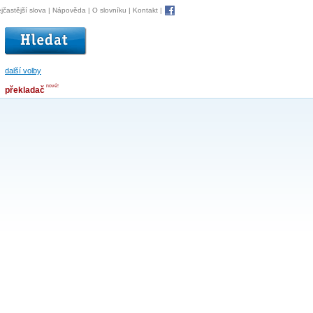
jčastější slova
|
Nápověda
|
O slovníku
|
Kontakt
|
další volby
nové!
překladač