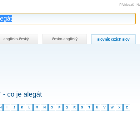
Překladač
|
Ne
anglicko-český
česko-anglický
slovník cizích slov
v
- co je alegát
H
I
J
K
L
M
N
O
P
Q
R
S
T
U
V
W
X
Z