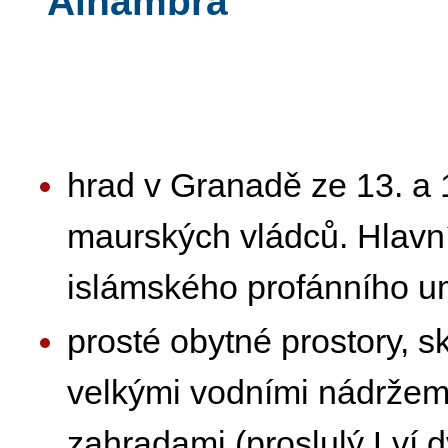
Alhambra
hrad v Granadě ze 13. a 14
maurských vládců. Hlavní
islámského profánního u
prosté obytné prostory, s
velkými vodními nádržem
zahradami (proslulý Lví d