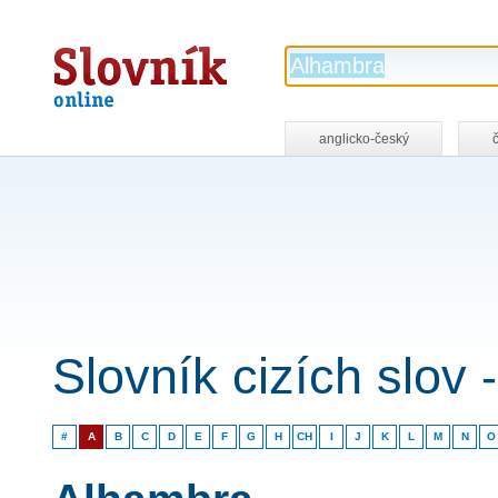
Slovník
online
anglicko-český
Slovník cizích slov
#
A
B
C
D
E
F
G
H
CH
I
J
K
L
M
N
O