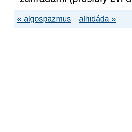
« algospazmus
alhidáda »