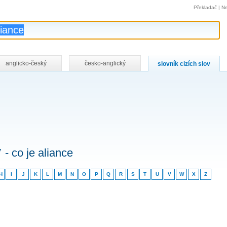
Překladač
|
Ne
anglicko-český
česko-anglický
slovník cizích slov
v
- co je aliance
H
I
J
K
L
M
N
O
P
Q
R
S
T
U
V
W
X
Z