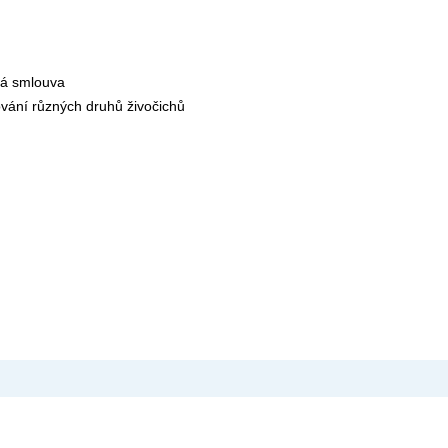
ká smlouva
ování různých druhů živočichů