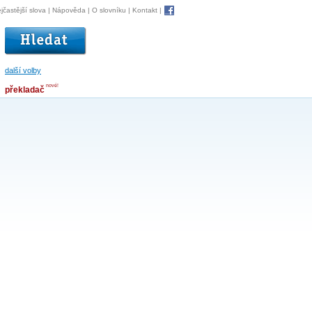
jčastější slova
|
Nápověda
|
O slovníku
|
Kontakt
|
další volby
nové!
překladač