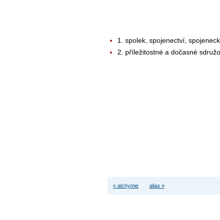
1. spolek, spojenectví, spojenec
2. příležitostné a dočasné sdruž
« alchymie
alias »