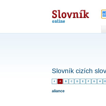
Slovník
online
Slovník cizích slo
#
A
B
C
D
E
F
G
H
C
aliance