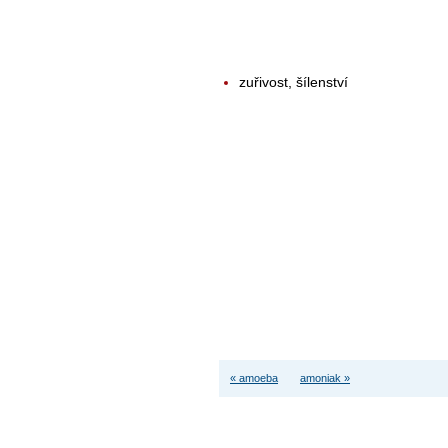
zuřivost, šílenství
« amoeba
amoniak »