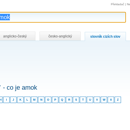
Překladač
|
Ne
anglicko-český
česko-anglický
slovník cizích slov
v
- co je amok
H
I
J
K
L
M
N
O
P
Q
R
S
T
U
V
W
X
Z