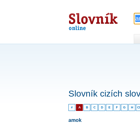
Slovník
online
Slovník cizích slo
#
A
B
C
D
E
F
G
H
C
amok