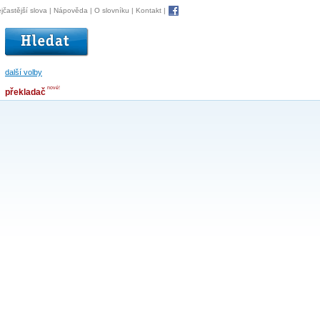
jčastější slova
|
Nápověda
|
O slovníku
|
Kontakt
|
další volby
nové!
překladač