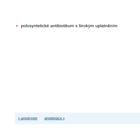
polosyntetické antibiotikum s širokým uplatněním
« ampérmetr
amplektace »