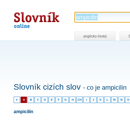
Slovník
online
anglicko-český
Slovník cizích slov
- co je ampicilin
#
A
B
C
D
E
F
G
H
CH
I
J
K
L
M
N
O
ampicilin