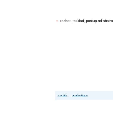
rozbor, rozklad, postup od abstr
« anály
analysátor »