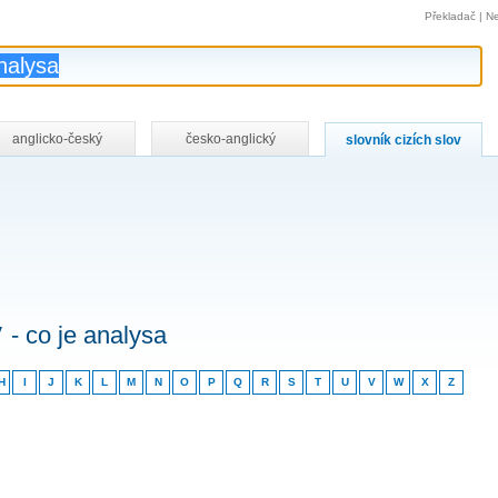
Překladač
|
Ne
anglicko-český
česko-anglický
slovník cizích slov
v
- co je analysa
H
I
J
K
L
M
N
O
P
Q
R
S
T
U
V
W
X
Z