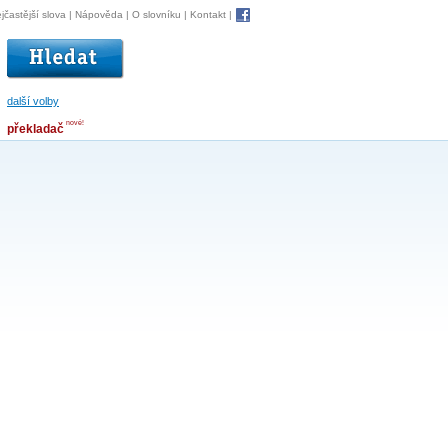
jčastější slova
|
Nápověda
|
O slovníku
|
Kontakt
|
další volby
nové!
překladač