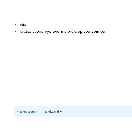
vtip
krátké vtipné vyprávění s překvapivou pointou
« anechogenní
anektovat »