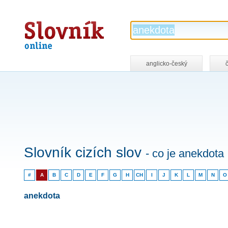
Slovník
online
anglicko-český
Slovník cizích slov
- co je anekdota
#
A
B
C
D
E
F
G
H
CH
I
J
K
L
M
N
O
anekdota