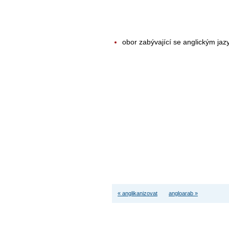
obor zabývající se anglickým jazy
« anglikanizovat
angloarab »