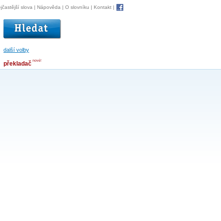
jčastější slova
|
Nápověda
|
O slovníku
|
Kontakt
|
další volby
nové!
překladač