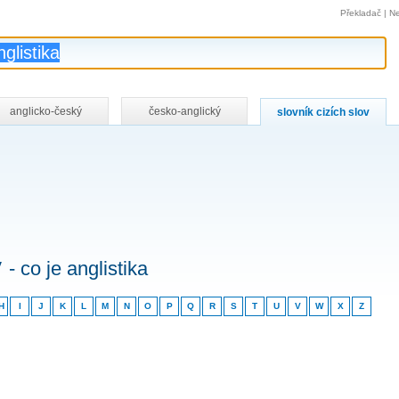
Překladač
|
Ne
anglicko-český
česko-anglický
slovník cizích slov
v
- co je anglistika
H
I
J
K
L
M
N
O
P
Q
R
S
T
U
V
W
X
Z