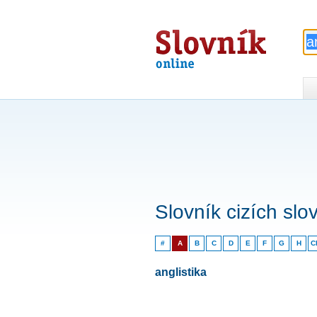
Slovník
online
Slovník cizích slo
#
A
B
C
D
E
F
G
H
C
anglistika