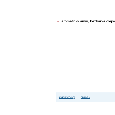
aromatický amin, bezbarvá olejov
« anikterický
anima »