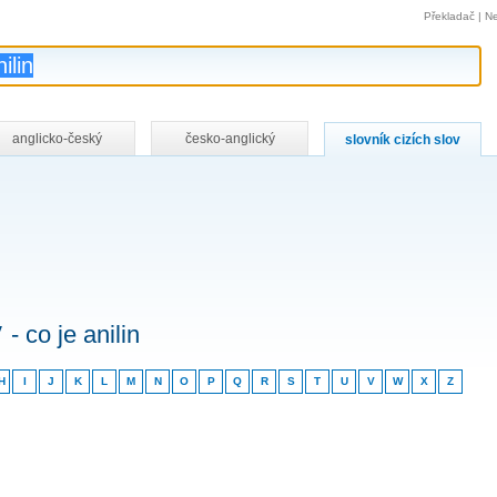
Překladač
|
Ne
anglicko-český
česko-anglický
slovník cizích slov
v
- co je anilin
H
I
J
K
L
M
N
O
P
Q
R
S
T
U
V
W
X
Z