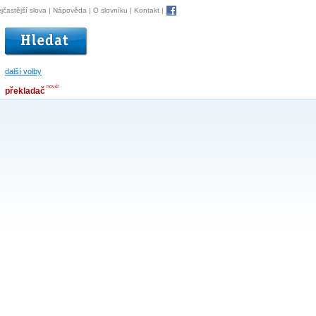
jčastější slova
|
Nápověda
|
O slovníku
|
Kontakt
|
další volby
nové!
překladač