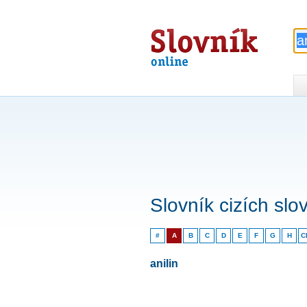
Slovník
online
Slovník cizích slo
#
A
B
C
D
E
F
G
H
C
anilin