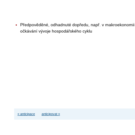
Předpověděné, odhadnuté dopředu, např. v makroekonomii a
očkávání vývoje hospodářského cyklu
« anticipace
anticipovat »