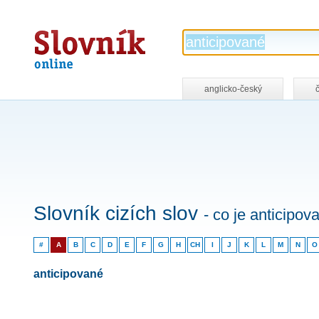
Slovník
online
anglicko-český
Slovník cizích slov
- co je anticipov
#
A
B
C
D
E
F
G
H
CH
I
J
K
L
M
N
O
anticipované