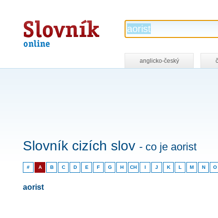
Slovník
online
anglicko-český
Slovník cizích slov
- co je aorist
#
A
B
C
D
E
F
G
H
CH
I
J
K
L
M
N
O
aorist