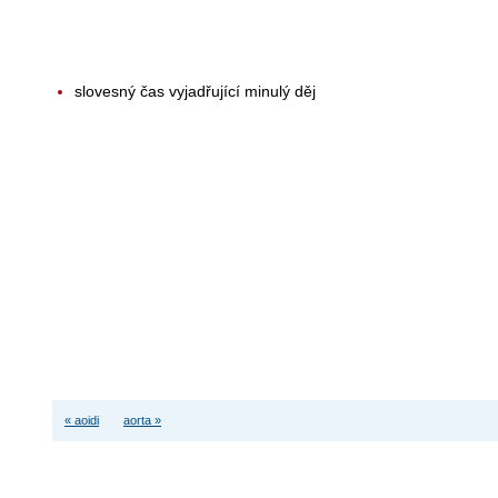
slovesný čas vyjadřující minulý děj
« aoidi
aorta »