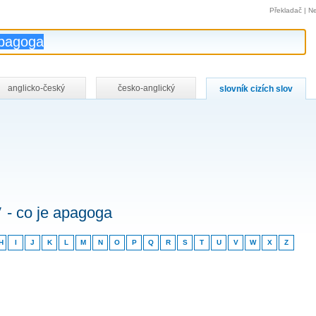
Překladač
|
Ne
anglicko-český
česko-anglický
slovník cizích slov
v
- co je apagoga
H
I
J
K
L
M
N
O
P
Q
R
S
T
U
V
W
X
Z