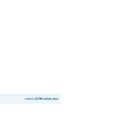
celkem
21796 cizích slov