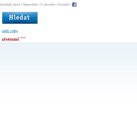
jčastější slova
|
Nápověda
|
O slovníku
|
Kontakt
|
další volby
nové!
překladač