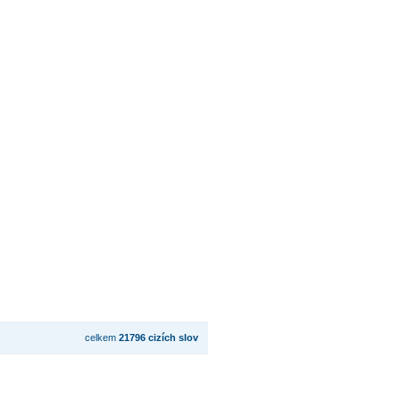
celkem
21796 cizích slov