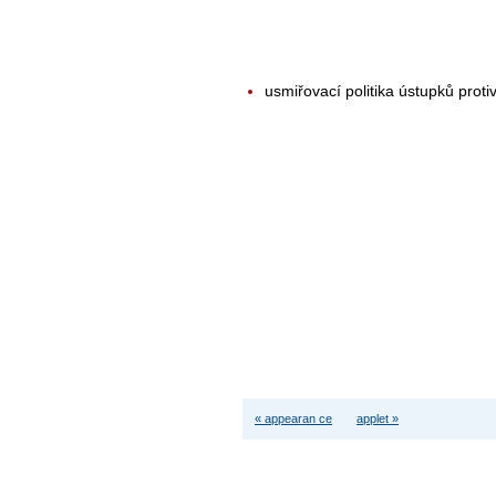
usmiřovací politika ústupků proti
« appearan ce
applet »