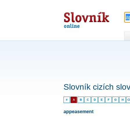
Slovník
online
Slovník cizích slo
#
A
B
C
D
E
F
G
H
C
appeasement