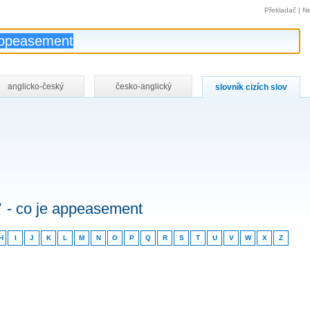
Překladač
|
Ne
anglicko-český
česko-anglický
slovník cizích slov
v
- co je appeasement
H
I
J
K
L
M
N
O
P
Q
R
S
T
U
V
W
X
Z