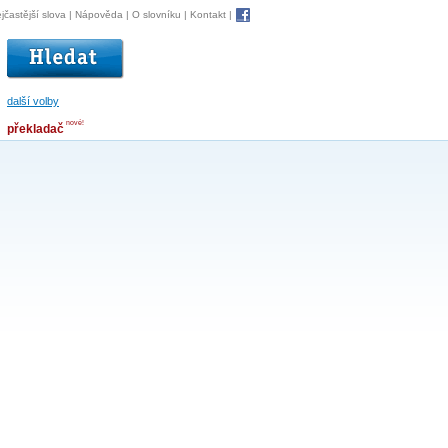
jčastější slova
|
Nápověda
|
O slovníku
|
Kontakt
|
další volby
nové!
překladač