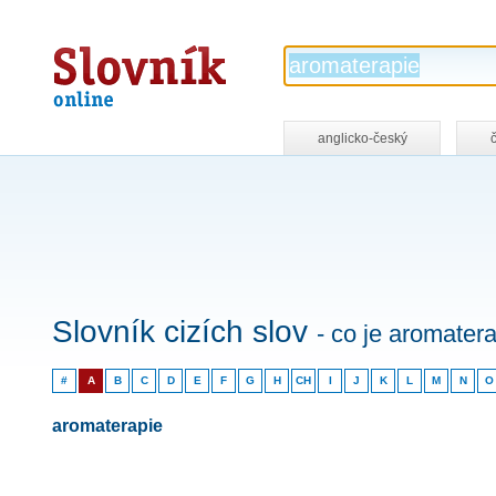
Slovník
online
anglicko-český
Slovník cizích slov
- co je aromater
#
A
B
C
D
E
F
G
H
CH
I
J
K
L
M
N
O
aromaterapie