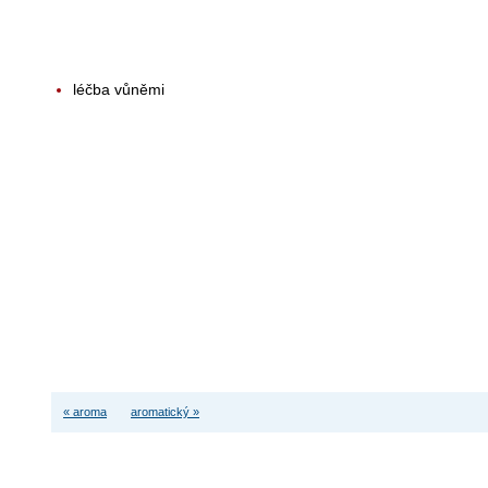
léčba vůněmi
« aroma
aromatický »