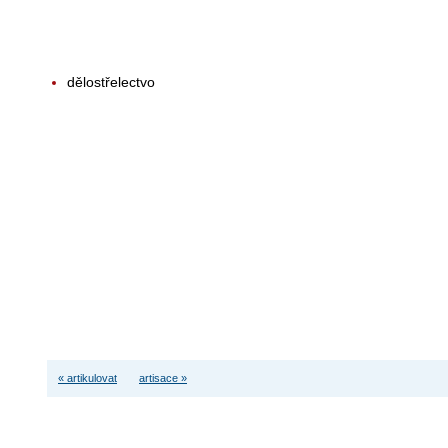
dělostřelectvo
« artikulovat
artisace »