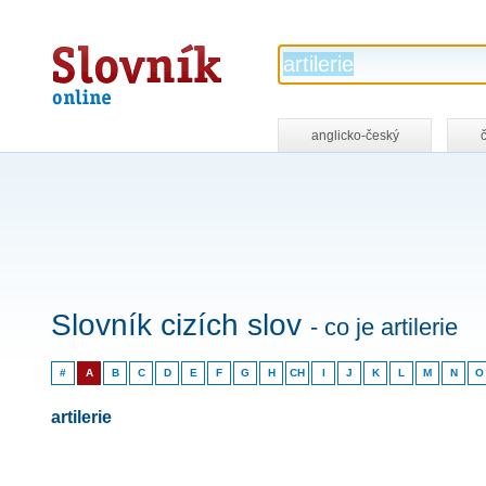
Slovník
online
anglicko-český
Slovník cizích slov
- co je artilerie
#
A
B
C
D
E
F
G
H
CH
I
J
K
L
M
N
O
artilerie