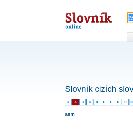
Slovník
online
Slovník cizích slo
#
A
B
C
D
E
F
G
H
C
asm