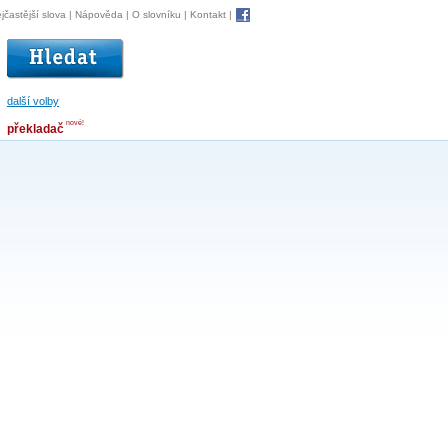
jčastější slova
|
Nápověda
|
O slovníku
|
Kontakt
|
další volby
nové!
překladač