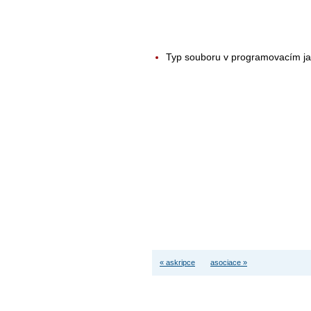
Typ souboru v programovacím j
« askripce
asociace »