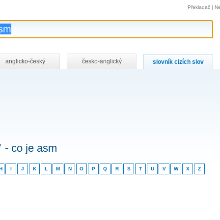
Překladač
|
Ne
anglicko-český
česko-anglický
slovník cizích slov
v
- co je asm
H
I
J
K
L
M
N
O
P
Q
R
S
T
U
V
W
X
Z