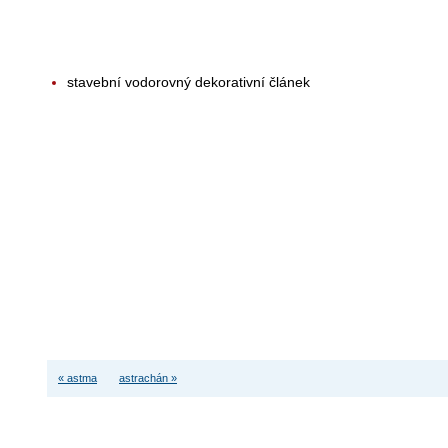
stavební vodorovný dekorativní článek
« astma
astrachán »