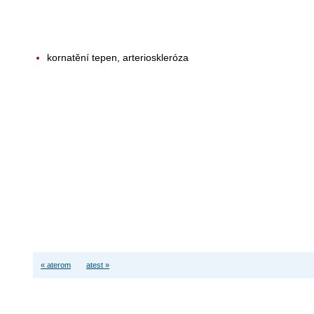
kornatění tepen, arterioskleróza
« aterom
atest »