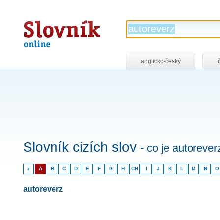
Slovník
online
anglicko-český
Slovník cizích slov
- co je autorever
#
A
B
C
D
E
F
G
H
CH
I
J
K
L
M
N
O
autoreverz