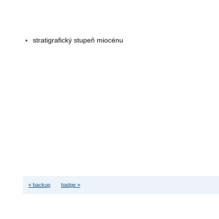
stratigrafický stupeň miocénu
« backup
badge »