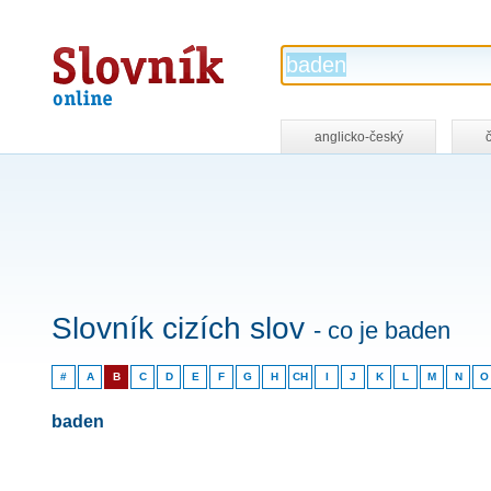
Slovník
online
anglicko-český
Slovník cizích slov
- co je baden
#
A
B
C
D
E
F
G
H
CH
I
J
K
L
M
N
O
baden