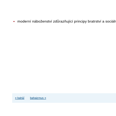
moderní náboženství zdůrazňující principy bratrství a sociáln
« baháí
bahaizmus »