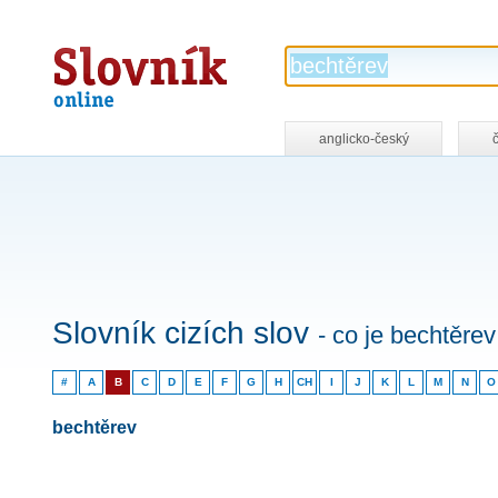
Slovník
online
anglicko-český
Slovník cizích slov
- co je bechtěrev
#
A
B
C
D
E
F
G
H
CH
I
J
K
L
M
N
O
bechtěrev