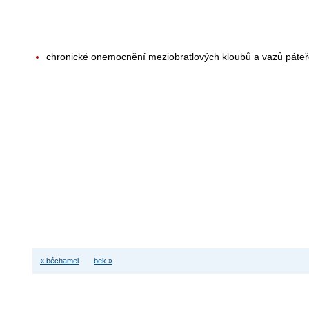
chronické onemocnění meziobratlových kloubů a vazů páte
« béchamel
bek »