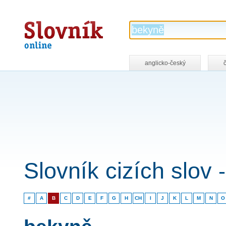
Slovník
online
anglicko-český
Slovník cizích slov
#
A
B
C
D
E
F
G
H
CH
I
J
K
L
M
N
O