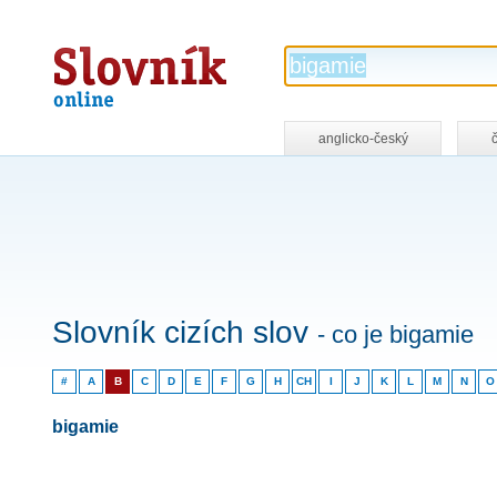
Slovník
online
anglicko-český
Slovník cizích slov
- co je bigamie
#
A
B
C
D
E
F
G
H
CH
I
J
K
L
M
N
O
bigamie