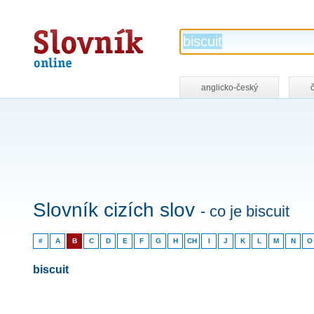
Slovník
online
anglicko-český
Slovník cizích slov
- co je biscuit
#
A
B
C
D
E
F
G
H
CH
I
J
K
L
M
N
O
biscuit