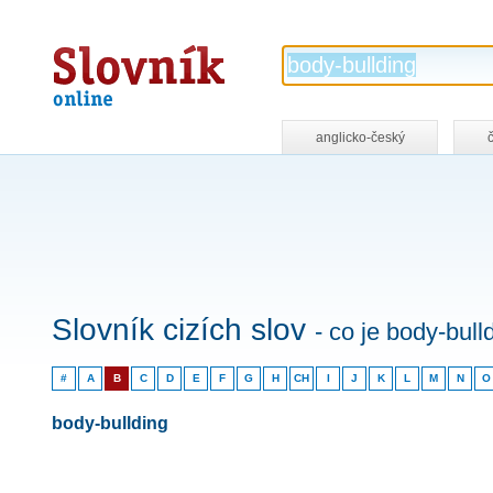
Slovník
online
anglicko-český
Slovník cizích slov
- co je body-bull
#
A
B
C
D
E
F
G
H
CH
I
J
K
L
M
N
O
body-bullding