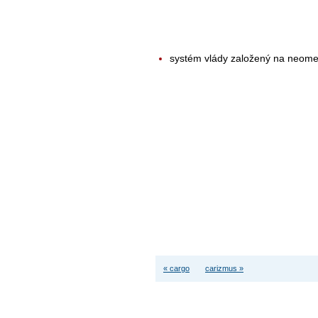
systém vlády založený na neom
« cargo
carizmus »