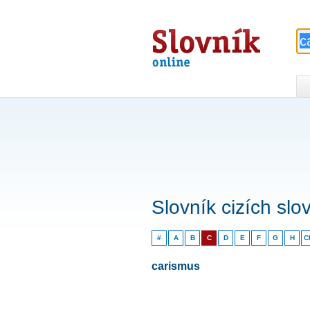
Slovník
online
Slovník cizích slo
#
A
B
C
D
E
F
G
H
C
carismus