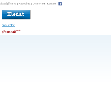
jčastější slova
|
Nápověda
|
O slovníku
|
Kontakt
|
další volby
nové!
překladač