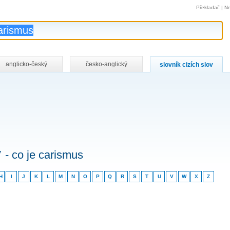
Překladač
|
Ne
anglicko-český
česko-anglický
slovník cizích slov
v
- co je carismus
H
I
J
K
L
M
N
O
P
Q
R
S
T
U
V
W
X
Z