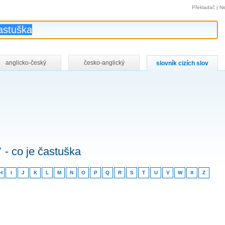
Překladač
|
Ne
anglicko-český
česko-anglický
slovník cizích slov
v
- co je častuška
H
I
J
K
L
M
N
O
P
Q
R
S
T
U
V
W
X
Z