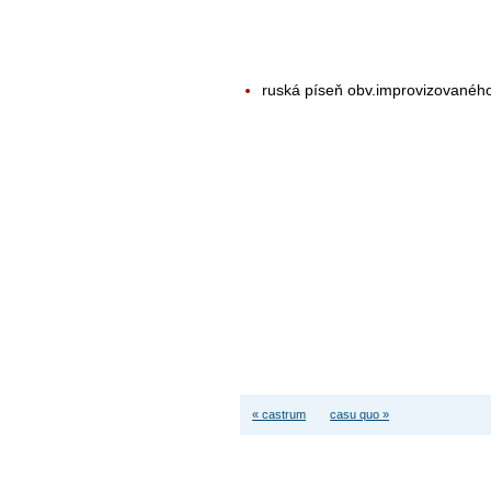
ruská píseň obv.improvizovanéh
« castrum
casu quo »