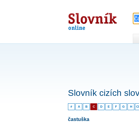
Slovník
online
Slovník cizích slo
#
A
B
C
D
E
F
G
H
C
častuška