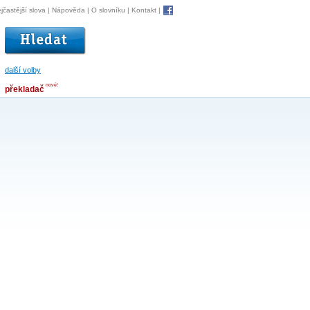
jčastější slova
|
Nápověda
|
O slovníku
|
Kontakt
|
další volby
nové!
překladač