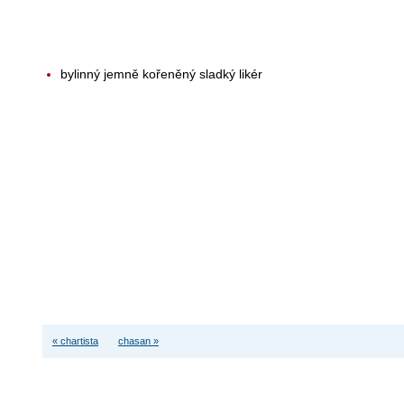
bylinný jemně kořeněný sladký likér
« chartista
chasan »