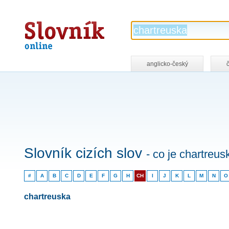
Slovník
online
anglicko-český
Slovník cizích slov
- co je chartreus
#
A
B
C
D
E
F
G
H
CH
I
J
K
L
M
N
O
chartreuska