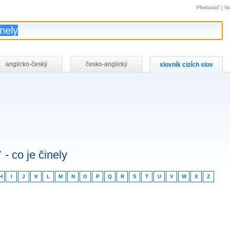
Překladač
|
Ne
anglicko-český
česko-anglický
slovník cizích slov
v
- co je činely
H
I
J
K
L
M
N
O
P
Q
R
S
T
U
V
W
X
Z