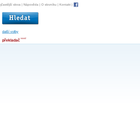
jčastější slova
|
Nápověda
|
O slovníku
|
Kontakt
|
další volby
nové!
překladač