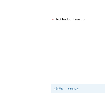
bicí hudobní nástroj
« činčila
cinema »