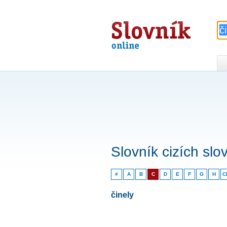
Slovník
online
Slovník cizích slo
#
A
B
C
D
E
F
G
H
C
činely