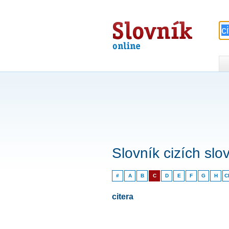
Slovník
online
Slovník cizích slo
#
A
B
C
D
E
F
G
H
C
citera