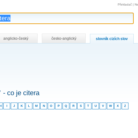
Překladač
|
Ne
anglicko-český
česko-anglický
slovník cizích slov
v
- co je citera
H
I
J
K
L
M
N
O
P
Q
R
S
T
U
V
W
X
Z