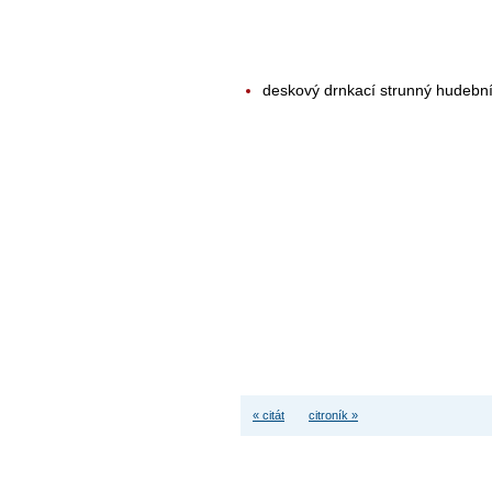
deskový drnkací strunný hudební
« citát
citroník »