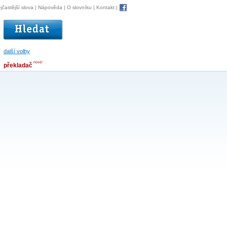
jčastější slova
|
Nápověda
|
O slovníku
|
Kontakt
|
další volby
nové!
překladač