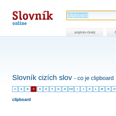
Slovník
online
anglicko-český
Slovník cizích slov
- co je clipboard
#
A
B
C
D
E
F
G
H
CH
I
J
K
L
M
N
O
clipboard