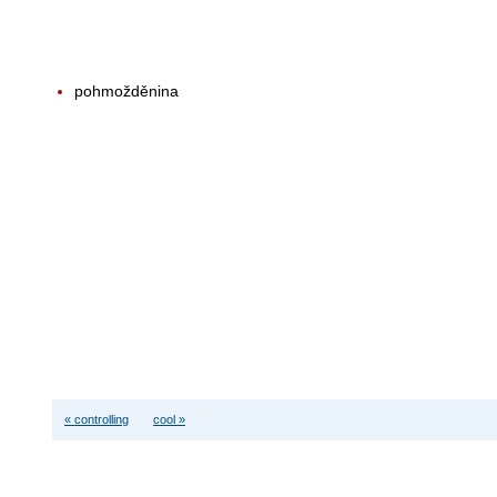
pohmožděnina
« controlling
cool »