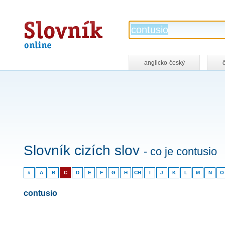
Slovník
online
anglicko-český
Slovník cizích slov
- co je contusio
#
A
B
C
D
E
F
G
H
CH
I
J
K
L
M
N
O
contusio