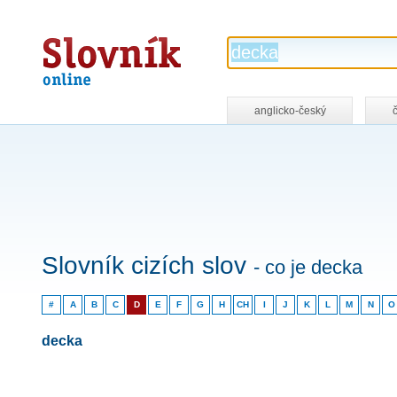
Slovník
online
anglicko-český
Slovník cizích slov
- co je decka
#
A
B
C
D
E
F
G
H
CH
I
J
K
L
M
N
O
decka