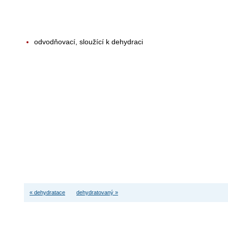
odvodňovací, sloužící k dehydraci
« dehydratace
dehydratovaný »