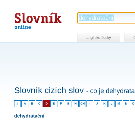
Slovník
online
anglicko-český
Slovník cizích slov
- co je dehydrata
#
A
B
C
D
E
F
G
H
CH
I
J
K
L
M
N
O
dehydratační