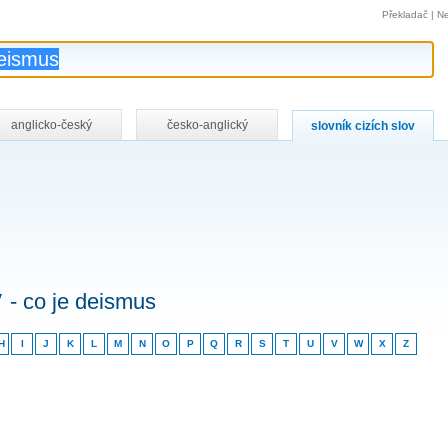
Překladač
|
Ne
anglicko-český
česko-anglický
slovník cizích slov
v
- co je deismus
H
I
J
K
L
M
N
O
P
Q
R
S
T
U
V
W
X
Z