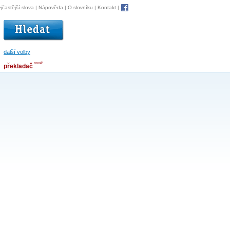
jčastější slova
|
Nápověda
|
O slovníku
|
Kontakt
|
další volby
nové!
překladač