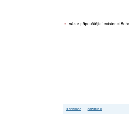
názor připouštějící existenci Boh
« deifikace
deizmus »