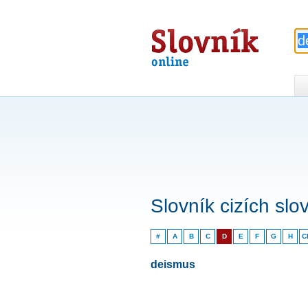
Slovník
online
Slovník cizích slo
#
A
B
C
D
E
F
G
H
C
deismus