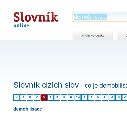
Slovník
online
anglicko-český
Slovník cizích slov
- co je demobili
#
A
B
C
D
E
F
G
H
CH
I
J
K
L
M
N
O
demobilisace