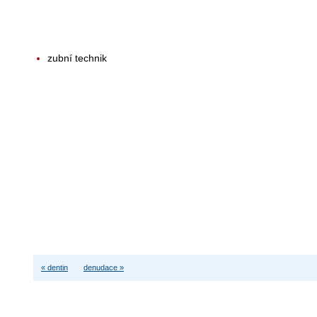
zubní technik
« dentin
denudace »