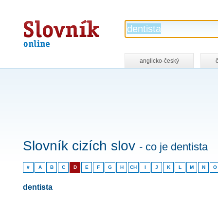
Slovník
online
anglicko-český
Slovník cizích slov
- co je dentista
#
A
B
C
D
E
F
G
H
CH
I
J
K
L
M
N
O
dentista