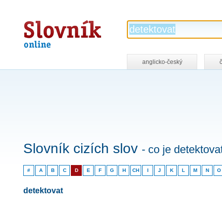
Slovník
online
anglicko-český
Slovník cizích slov
- co je detektova
#
A
B
C
D
E
F
G
H
CH
I
J
K
L
M
N
O
detektovat