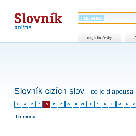
Slovník
online
anglicko-český
Slovník cizích slov
- co je diapeusa
#
A
B
C
D
E
F
G
H
CH
I
J
K
L
M
N
O
diapeusa