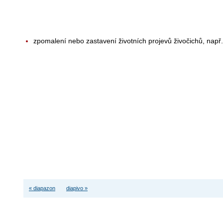
zpomalení nebo zastavení životních projevů živočichů, např
« diapazon
diapivo »