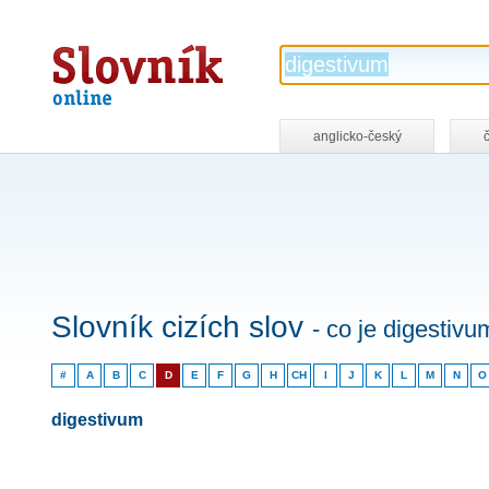
Slovník
online
anglicko-český
Slovník cizích slov
- co je digestivu
#
A
B
C
D
E
F
G
H
CH
I
J
K
L
M
N
O
digestivum