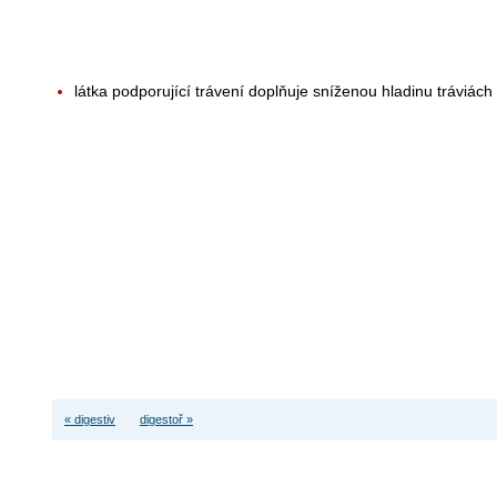
látka podporující trávení doplňuje sníženou hladinu tráviá
« digestiv
digestoř »