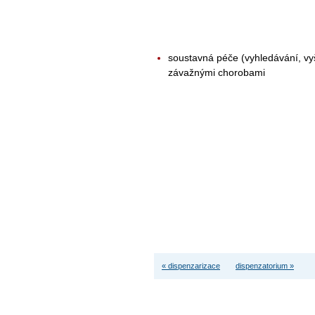
soustavná péče (vyhledávání, vyš
závažnými chorobami
« dispenzarizace
dispenzatorium »