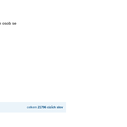
h osob se
celkem
21796 cizích slov