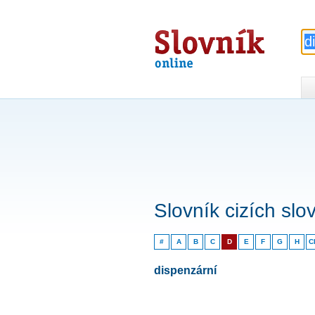
Slovník
online
Slovník cizích slo
#
A
B
C
D
E
F
G
H
C
dispenzární