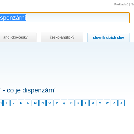
Překladač
|
Ne
anglicko-český
česko-anglický
slovník cizích slov
v
- co je dispenzární
H
I
J
K
L
M
N
O
P
Q
R
S
T
U
V
W
X
Z