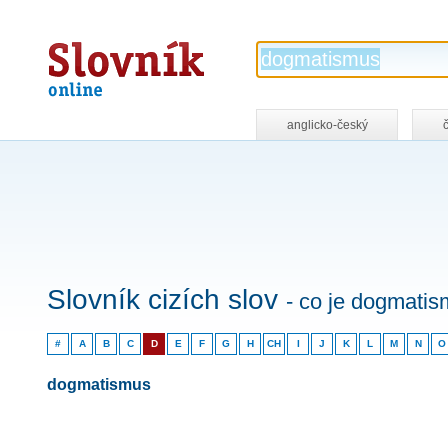
Slovník
online
anglicko-český
Slovník cizích slov
- co je dogmati
#
A
B
C
D
E
F
G
H
CH
I
J
K
L
M
N
O
dogmatismus