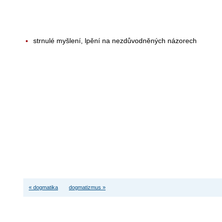
strnulé myšlení, lpění na nezdůvodněných názorech
« dogmatika
dogmatizmus »