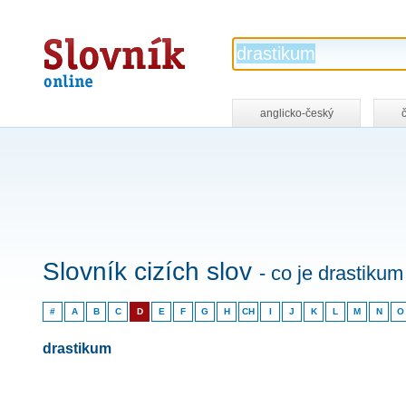
Slovník
online
anglicko-český
Slovník cizích slov
- co je drastikum
#
A
B
C
D
E
F
G
H
CH
I
J
K
L
M
N
O
drastikum