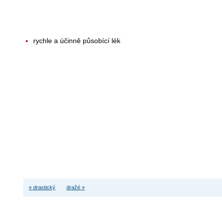
rychle a účinně působící lék
« drastický
dražé »