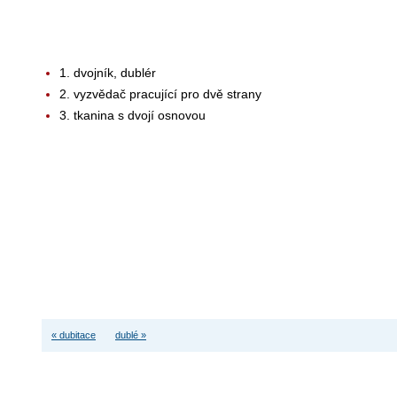
1. dvojník, dublér
2. vyzvědač pracující pro dvě strany
3. tkanina s dvojí osnovou
« dubitace
dublé »