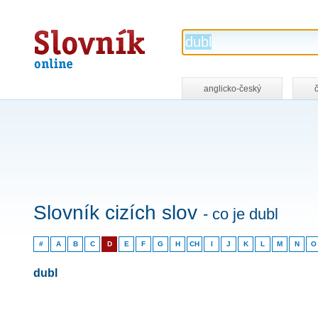
Slovník
online
anglicko-český
Slovník cizích slov
- co je dubl
#
A
B
C
D
E
F
G
H
CH
I
J
K
L
M
N
O
dubl